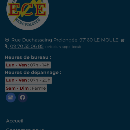
Rue Duchassaing Prolongée,
97160
LE MOULE
09 70 35 06 85
Heures de bureau :
Lun - Ven
: 07h - 14h
Heures de dépannage :
Lun - Ven
: 07h - 20h
Sam - Dim
: Fermé
Accueil