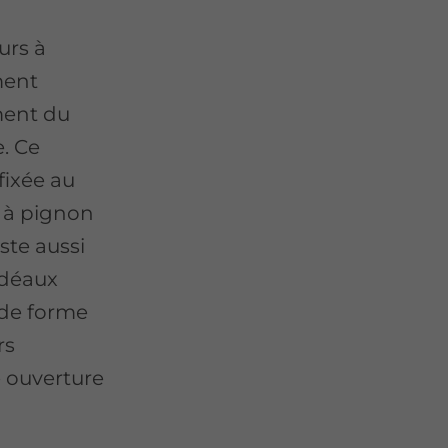
urs à
ement
ment du
e. Ce
fixée au
r à pignon
ste aussi
idéaux
u de forme
rs
e ouverture