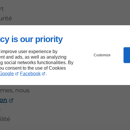
rt
urité
 Abymes.
cy is our priority
 improve user experience by
Customize
nt and ads, as well as analyzing
rtails
ng social networks functionalities. By
you consent to the use of Cookies
es
Google
Facebook
.
bymes, nous
ion
e
lité