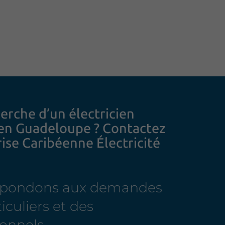
herche
d’un électricien
en Guadeloupe ? Contactez
rise Caribéenne Électricité
épondons aux demandes
iculiers et des
onnels.