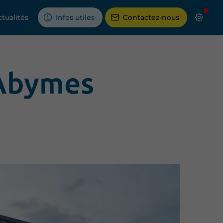
tualités
Infos utiles
Contactez-nous
 Abymes