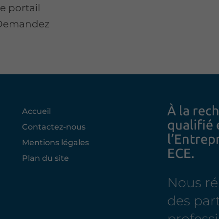
e portail
. Demandez
À la rec
Accueil
qualifié
Contactez-nous
l’Entrep
Mentions légales
ECE.
Plan du site
Nous r
des part
professi