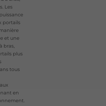
s. Les
 puissance
 portails
e manière
re et une
à bras,
tails plus
s
Dans tous
aux
renant en
ironnement.