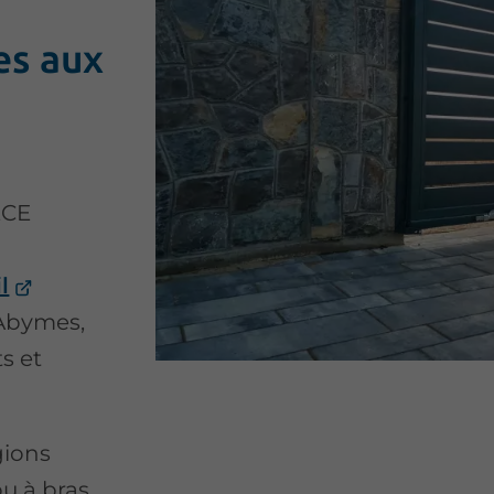
es aux
ECE
l
 Abymes,
s et
gions
u à bras,