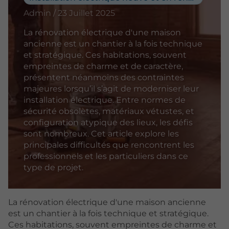
Admin / 23 Juillet 2025
La rénovation électrique d'une maison
ancienne est un chantier à la fois technique
et stratégique. Ces habitations, souvent
empreintes de charme et de caractère,
présentent néanmoins des contraintes
majeures lorsqu’il s’agit de moderniser leur
installation électrique. Entre normes de
sécurité obsolètes, matériaux vétustes, et
configuration atypique des lieux, les défis
sont nombreux. Cet article explore les
principales difficultés que rencontrent les
professionnels et les particuliers dans ce
type de projet.
La rénovation électrique d'une maison ancienne
est un chantier à la fois technique et stratégique.
Ces habitations, souvent empreintes de charme et