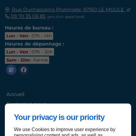
Rue Duchassaing Prolongée,
97160
LE MOULE
09 70 35 06 85
Heures de bureau :
Lun - Ven
: 07h - 14h
Heures de dépannage :
Lun - Ven
: 07h - 20h
Sam - Dim
: Fermé
Accueil
Contactez-nous
Mentions légales
Your privacy is our priority
Plan du site
We use Cookies to improve user experience by
personalising content and ads, as well as